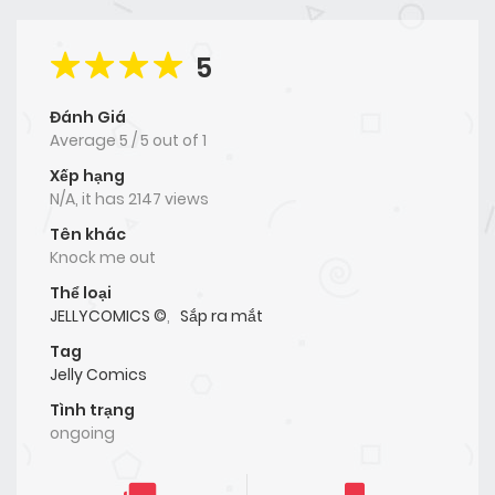
5
Đánh Giá
Average
5
/
5
out of
1
Xếp hạng
N/A, it has 2147 views
Tên khác
Knock me out
Thể loại
JELLYCOMICS ©
,
Sắp ra mắt
Tag
Jelly Comics
Tình trạng
ongoing