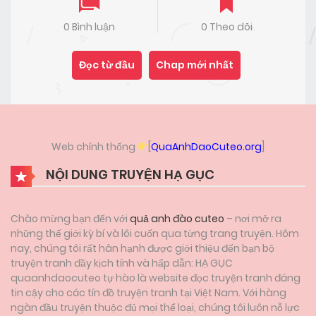
0 Bình luận
0 Theo dõi
Đọc từ đầu
Chap mới nhất
Web chính thống
[
QuaAnhDaoCuteo.org
]
NỘI DUNG TRUYỆN HẠ GỤC
Chào mừng bạn đến với
quả anh đào cuteo
– nơi mở ra
những thế giới kỳ bí và lôi cuốn qua từng trang truyện. Hôm
nay, chúng tôi rất hân hạnh được giới thiệu đến bạn bộ
truyện tranh đầy kịch tính và hấp dẫn: HẠ GỤC
quaanhdaocuteo tự hào là website đọc truyện tranh đáng
tin cậy cho các tín đồ truyện tranh tại Việt Nam. Với hàng
ngàn đầu truyện thuộc đủ mọi thể loại, chúng tôi luôn nỗ lực