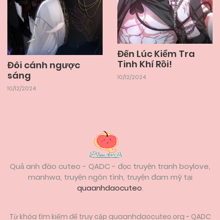
Đến Lúc Kiểm Tra
Tinh Khí Rồi!
Đôi cánh ngược
sáng
10/12/2024
10/12/2024
Quả anh đào cuteo - QADC - đọc truyện tranh boylove,
manhwa, truyện ngôn tình, truyện đam mỹ tại
quaanhdaocuteo
.
Từ khóa tìm kiếm để truy cập quaanhdaocuteo.org - QADC