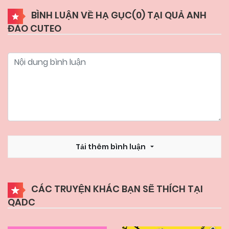
BÌNH LUẬN VỀ HẠ GỤC(
0
) TẠI QUẢ ANH
ĐÀO CUTEO
09/12/2024
Chapter 3
09/12/2024
Chapter 2
09/12/2024
Chapter 1
Tải thêm bình luận
CÁC TRUYỆN KHÁC BẠN SẼ THÍCH TẠI
QADC