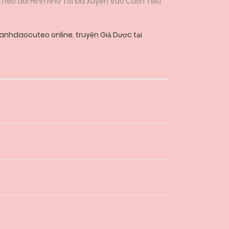
 Theo dõi Hình Như Tôi Đã Xuyên Vào Cuốn Tiểu
aanhdaocuteo online
,
truyện Giả Dược tại