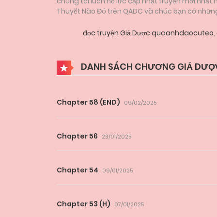
chúng tôi luôn nỗ lực cập nhật truyện mới nhất
Thuyết Nào Đó trên QADC và chúc bạn có những g
đọc truyện Giả Dược quaanhdaocuteo
,
DANH SÁCH CHƯƠNG GIẢ DƯỢ
Chapter 58 (END)
09/02/2025
Chapter 56
23/01/2025
Chapter 54
09/01/2025
Chapter 53 (H)
07/01/2025