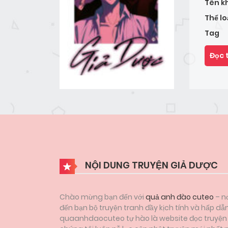
Tên k
Thể lo
Tag
Đọc 
NỘI DUNG TRUYỆN GIẢ DƯỢC
Chào mừng bạn đến với
quả anh đào cuteo
– nơ
đến bạn bộ truyện tranh đầy kịch tính và hấp dẫ
quaanhdaocuteo tự hào là website đọc truyện tr