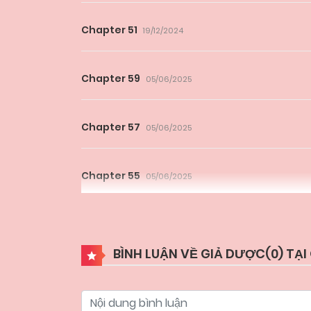
Chapter 51
19/12/2024
Chapter 59
05/06/2025
Chapter 57
05/06/2025
Chapter 55
05/06/2025
Chapter 53
05/06/2025
BÌNH LUẬN VỀ GIẢ DƯỢC(
0
) TẠ
Chapter 51
05/06/2025