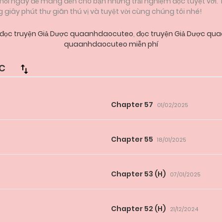
 mỗi ngày để mang đến cho bạn những trải nghiệm đọc tuyệt vời.
iây phút thư giãn thú vị và tuyệt vời cùng chúng tôi nhé!
đọc truyện Giả Dược quaanhdaocuteo
,
đọc truyện Giả Dược qu
quaanhdaocuteo miễn phí
C
Chapter 57
01/02/2025
Chapter 55
18/01/2025
Chapter 53 (H)
07/01/2025
Chapter 52 (H)
21/12/2024