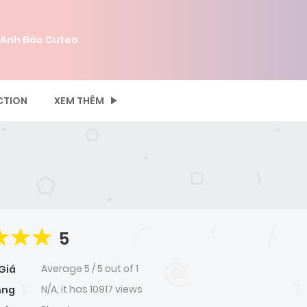
 Anh Đào Cuteo
CTION
XEM THÊM
5
Average
5
/
5
out of
1
Giá
N/A, it has 10917 views
ạng