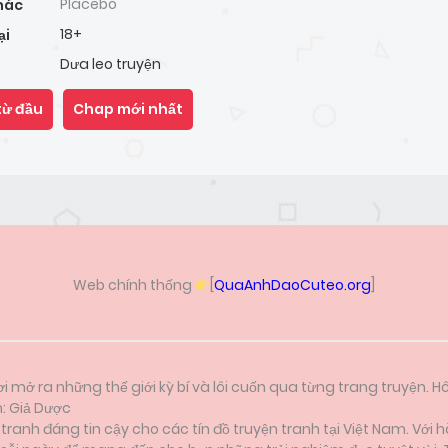
Placebo
hác
18+
ại
Dưa leo truyện
từ đầu
Chap mới nhất
Web chính thống
[
QuaAnhDaoCuteo.org
]
i mở ra những thế giới kỳ bí và lôi cuốn qua từng trang truyện. H
n: Giả Dược
anh đáng tin cậy cho các tín đồ truyện tranh tại Việt Nam. Với h