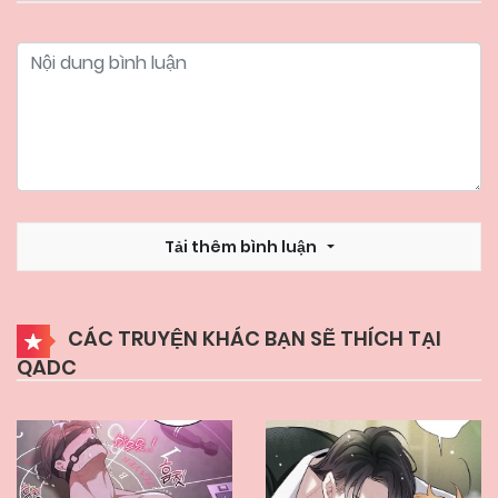
13/04/2026
Chapter 44
13/04/2026
Chapter 43
13/04/2026
Chapter 42
Tải thêm bình luận
13/04/2026
Chapter 41
CÁC TRUYỆN KHÁC BẠN SẼ THÍCH TẠI
QADC
13/04/2026
Chapter 40
13/04/2026
Chapter 39