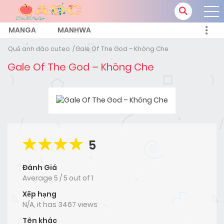
MANGA
MANHWA
Quả anh đào cuteo
Gale Of The God – Không Che
Gale Of The God – Không Che
5
Đánh Giá
Average
5
/
5
out of
1
Xếp hạng
N/A, it has 3467 views
Tên khác