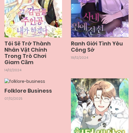
04/01/2026
Chapter 32
31/12/2025
Chapter 31
31/12/2025
Tôi Sẽ Trở Thành
Ranh Giới Tình Yêu
Chapter 30
Nhân Vật Chính
Công Sở
Trong Trò Chơi
19/12/2024
Giam Cầm
31/12/2025
Chapter 29
14/12/2024
31/12/2025
Chapter 28
Folklore Business
07/12/2025
31/12/2025
Chapter 27
31/12/2025
Chapter 26