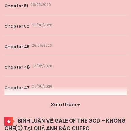
09/06/2026
Chapter 51
09/06/2026
Chapter 50
26/05/2026
Chapter 49
26/05/2026
Chapter 48
05/05/2026
Chapter 47
Xem thêm
26/04/2026
Chapter 46
BÌNH LUẬN VỀ GALE OF THE GOD – KHÔNG
CHE(
0
) TẠI QUẢ ANH ĐÀO CUTEO
19/04/2026
Chapter 45