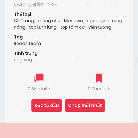
바라메 강림하여 주소서
Thể loại
Cổ Trang
,
không che
,
Manhwa
,
ngoài lạnh trong
nóng
,
top lạnh lùng
,
top tâm cơ
,
viễn tưởng
Tag
Roads team
Tình trạng
ongoing
0 Bình luận
0 Theo dõi
Đọc từ đầu
Chap mới nhất