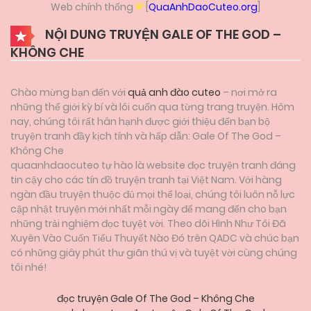
Web chính thống
[
QuaAnhDaoCuteo.org
]
NỘI DUNG TRUYỆN GALE OF THE GOD –
KHÔNG CHE
Chào mừng bạn đến với
quả anh đào cuteo
– nơi mở ra
những thế giới kỳ bí và lôi cuốn qua từng trang truyện. Hôm
nay, chúng tôi rất hân hạnh được giới thiệu đến bạn bộ
truyện tranh đầy kịch tính và hấp dẫn: Gale Of The God –
Không Che
quaanhdaocuteo tự hào là website đọc truyện tranh đáng
tin cậy cho các tín đồ truyện tranh tại Việt Nam. Với hàng
ngàn đầu truyện thuộc đủ mọi thể loại, chúng tôi luôn nỗ lực
cập nhật truyện mới nhất mỗi ngày để mang đến cho bạn
những trải nghiệm đọc tuyệt vời. Theo dõi Hình Như Tôi Đã
Xuyên Vào Cuốn Tiểu Thuyết Nào Đó trên QADC và chúc bạn
có những giây phút thư giãn thú vị và tuyệt vời cùng chúng
tôi nhé!
đọc truyện Gale Of The God – Không Che