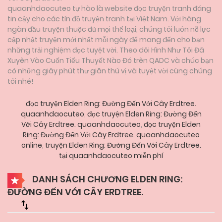
quaanhdaocuteo tự hào là website đọc truyện tranh đáng
tin cậy cho các tín đồ truyện tranh tại Việt Nam. Với hàng
ngàn đầu truyện thuộc đủ mọi thể loại, chúng tôi luôn nỗ lực
cập nhật truyện mới nhất mỗi ngày để mang đến cho bạn
những trải nghiệm đọc tuyệt vời. Theo dõi Hình Như Tôi Đã
Xuyên Vào Cuốn Tiểu Thuyết Nào Đó trên QADC và chúc bạn
có những giây phút thư giãn thú vị và tuyệt vời cùng chúng
tôi nhé!
đọc truyện Elden Ring: Đường Đến Với Cây Erdtree.
quaanhdaocuteo
,
đọc truyện Elden Ring: Đường Đến
Với Cây Erdtree. quaanhdaocuteo
,
đọc truyện Elden
Ring: Đường Đến Với Cây Erdtree. quaanhdaocuteo
online
,
truyện Elden Ring: Đường Đến Với Cây Erdtree.
tại quaanhdaocuteo miễn phí
DANH SÁCH CHƯƠNG ELDEN RING:
ĐƯỜNG ĐẾN VỚI CÂY ERDTREE.