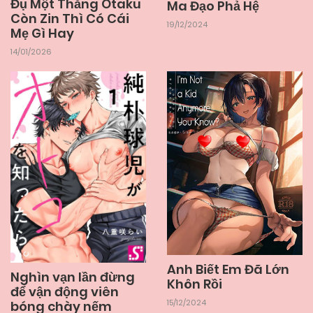
Đụ Một Thằng Otaku
Ma Đạo Phả Hệ
13/12/2024
Chapter 2
Còn Zin Thì Có Cái
19/12/2024
Mẹ Gì Hay
14/01/2026
13/12/2024
Chapter 1
Anh Biết Em Đã Lớn
Nghìn vạn lần đừng
Khôn Rồi
để vận động viên
15/12/2024
bóng chày nếm