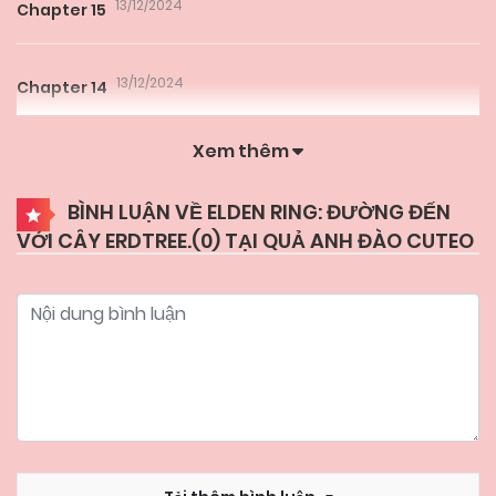
13/12/2024
Chapter 15
13/12/2024
Chapter 14
Xem thêm
13/12/2024
Chapter 13
BÌNH LUẬN VỀ ELDEN RING: ĐƯỜNG ĐẾN
VỚI CÂY ERDTREE.(
0
) TẠI QUẢ ANH ĐÀO CUTEO
13/12/2024
Chapter 12
13/12/2024
Chapter 11
13/12/2024
Chapter 10
13/12/2024
Chapter 9