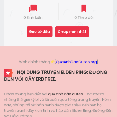
0 Bình luận
0 Theo dõi
Đọc từ đầu
Chap mới nhất
Web chính thống
[
QuaAnhDaoCuteo.org
]
NỘI DUNG TRUYỆN ELDEN RING: ĐƯỜNG
ĐẾN VỚI CÂY ERDTREE.
Chào mừng bạn đến với
quả anh đào cuteo
– nơi mở ra
những thế giới kỳ bí và lôi cuốn qua từng trang truyện. Hôm
nay, chúng tôi rất hân hạnh được giới thiệu đến bạn bộ
truyện tranh đầy kịch tính và hấp dẫn: Elden Ring: Đường Đến
Với Cây Erdtree.