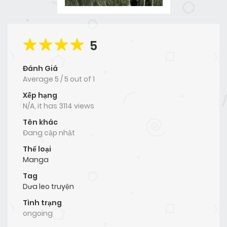
5
Đánh Giá
Average
5
/
5
out of
1
Xếp hạng
N/A, it has 3114 views
Tên khác
Đang cập nhật
Thể loại
Manga
Tag
Dưa leo truyện
Tình trạng
ongoing