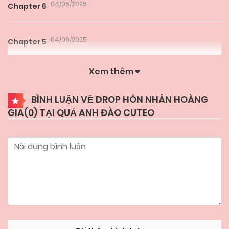
04/06/2025
Chapter 6
04/06/2025
Chapter 5
Xem thêm
04/06/2025
Chapter 4
BÌNH LUẬN VỀ DROP HÔN NHÂN HOÀNG
GIA(
0
) TẠI QUẢ ANH ĐÀO CUTEO
04/06/2025
Chapter 3
04/06/2025
Chapter 2
04/06/2025
Chapter 1