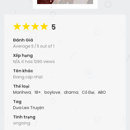
5
Đánh Giá
Average
5
/
5
out of
1
Xếp hạng
N/A, it has 1290 views
Tên khác
Đang cập nhật
Thể loại
Manhwa
,
18+
,
boylove
,
drama
,
Cổ Đại
,
ABO
Tag
Dưa Leo Truyện
Tình trạng
ongoing