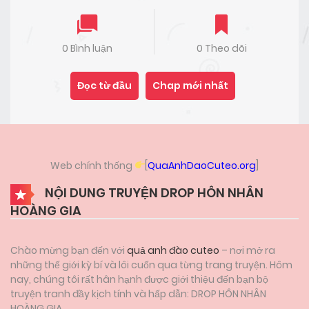
0 Bình luận
0 Theo dõi
Đọc từ đầu
Chap mới nhất
Web chính thống
[
QuaAnhDaoCuteo.org
]
NỘI DUNG TRUYỆN DROP HÔN NHÂN
HOÀNG GIA
Chào mừng bạn đến với
quả anh đào cuteo
– nơi mở ra
những thế giới kỳ bí và lôi cuốn qua từng trang truyện. Hôm
nay, chúng tôi rất hân hạnh được giới thiệu đến bạn bộ
truyện tranh đầy kịch tính và hấp dẫn: DROP HÔN NHÂN
HOÀNG GIA