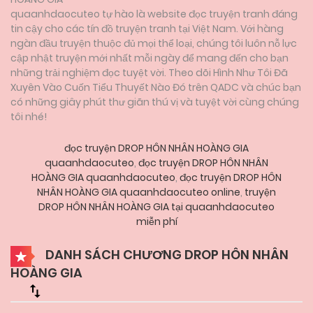
quaanhdaocuteo tự hào là website đọc truyện tranh đáng
tin cậy cho các tín đồ truyện tranh tại Việt Nam. Với hàng
ngàn đầu truyện thuộc đủ mọi thể loại, chúng tôi luôn nỗ lực
cập nhật truyện mới nhất mỗi ngày để mang đến cho bạn
những trải nghiệm đọc tuyệt vời. Theo dõi Hình Như Tôi Đã
Xuyên Vào Cuốn Tiểu Thuyết Nào Đó trên QADC và chúc bạn
có những giây phút thư giãn thú vị và tuyệt vời cùng chúng
tôi nhé!
đọc truyện DROP HÔN NHÂN HOÀNG GIA
quaanhdaocuteo
,
đọc truyện DROP HÔN NHÂN
HOÀNG GIA quaanhdaocuteo
,
đọc truyện DROP HÔN
NHÂN HOÀNG GIA quaanhdaocuteo online
,
truyện
DROP HÔN NHÂN HOÀNG GIA tại quaanhdaocuteo
miễn phí
DANH SÁCH CHƯƠNG DROP HÔN NHÂN
HOÀNG GIA