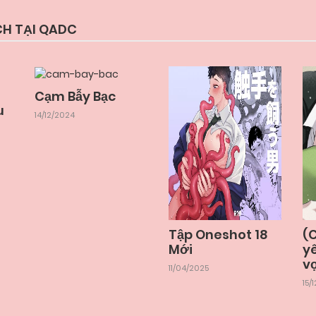
CH TẠI QADC
Cạm Bẫy Bạc
u
14/12/2024
Tập Oneshot 18
(
Mới
y
v
11/04/2025
15/