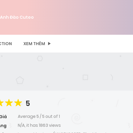
 Anh Đào Cuteo
CTION
XEM THÊM
5
Average
5
/
5
out of
1
Giá
N/A, it has 1863 views
ạng