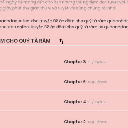
 mỗi ngày để mang đến cho bạn những trải nghiệm đọc tuyệt vời.
iây phút thư giãn thú vị và tuyệt vời cùng chúng tôi nhé!
quaanhdaocuteo
,
đọc truyện Đồ ăn đêm cho quỷ tà râm quaanhd
ocuteo online
,
truyện Đồ ăn đêm cho quỷ tà râm tại quaanhdao
M CHO QUỶ TÀ RÂM
Chapter 8
05/06/2025
Chapter 6
05/06/2025
Chapter 4
05/06/2025
Chapter 2
05/06/2025