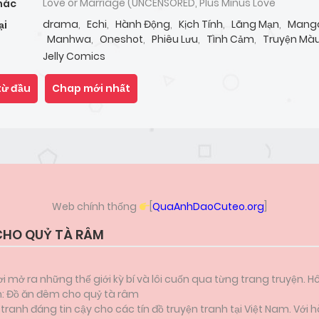
Love or Marriage (UNCENSORED, Plus Minus Love
hác
drama
,
Echi
,
Hành Động
,
Kịch Tính
,
Lãng Mạn
,
Mang
ại
Manhwa
,
Oneshot
,
Phiêu Lưu
,
Tình Cảm
,
Truyện Mà
Jelly Comics
từ đầu
Chap mới nhất
Web chính thống
[
QuaAnhDaoCuteo.org
]
CHO QUỶ TÀ RÂM
i mở ra những thế giới kỳ bí và lôi cuốn qua từng trang truyện. H
ẫn: Đồ ăn đêm cho quỷ tà râm
anh đáng tin cậy cho các tín đồ truyện tranh tại Việt Nam. Với h