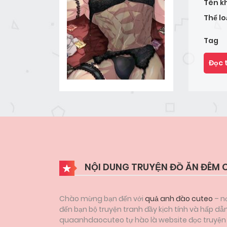
Tên k
Thể lo
Tag
Đọc 
NỘI DUNG TRUYỆN ĐỒ ĂN ĐÊM 
Chào mừng bạn đến với
quả anh đào cuteo
– nơ
đến bạn bộ truyện tranh đầy kịch tính và hấp d
quaanhdaocuteo tự hào là website đọc truyện tr