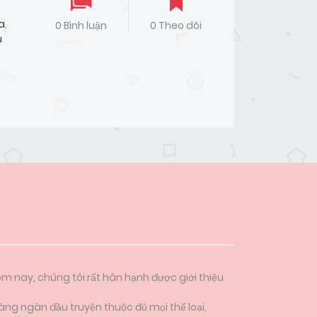
a
,
0 Bình luận
0 Theo dõi
u
ôm nay, chúng tôi rất hân hạnh được giới thiệu
àng ngàn đầu truyện thuộc đủ mọi thể loại,