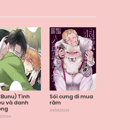
CBunu) Tình
Sói cưng đi mua
êu và danh
răm
ọng
04/06/2025
12/2024