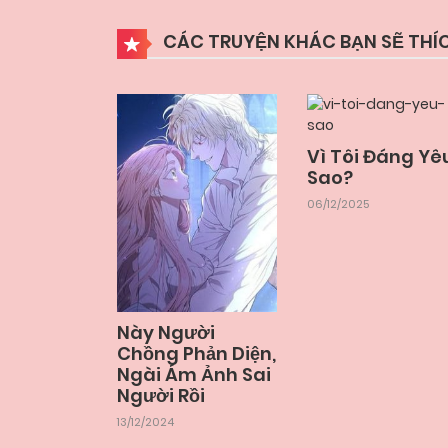
CÁC TRUYỆN KHÁC BẠN SẼ THÍ
Vì Tôi Đáng Yê
Sao?
06/12/2025
Này Người
Chồng Phản Diện,
Ngài Ám Ảnh Sai
Người Rồi
13/12/2024