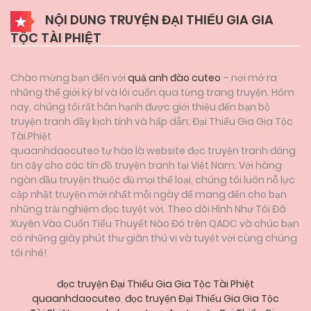
NỘI DUNG TRUYỆN ĐẠI THIẾU GIA GIA
TỘC TÀI PHIỆT
Chào mừng bạn đến với
quả anh đào cuteo
– nơi mở ra
những thế giới kỳ bí và lôi cuốn qua từng trang truyện. Hôm
nay, chúng tôi rất hân hạnh được giới thiệu đến bạn bộ
truyện tranh đầy kịch tính và hấp dẫn: Đại Thiếu Gia Gia Tộc
Tài Phiệt
quaanhdaocuteo tự hào là website đọc truyện tranh đáng
tin cậy cho các tín đồ truyện tranh tại Việt Nam. Với hàng
ngàn đầu truyện thuộc đủ mọi thể loại, chúng tôi luôn nỗ lực
cập nhật truyện mới nhất mỗi ngày để mang đến cho bạn
những trải nghiệm đọc tuyệt vời. Theo dõi Hình Như Tôi Đã
Xuyên Vào Cuốn Tiểu Thuyết Nào Đó trên QADC và chúc bạn
có những giây phút thư giãn thú vị và tuyệt vời cùng chúng
tôi nhé!
đọc truyện Đại Thiếu Gia Gia Tộc Tài Phiệt
quaanhdaocuteo
,
đọc truyện Đại Thiếu Gia Gia Tộc