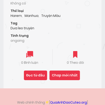
Không có
Thể loại
Harem
,
Manhua
,
Truyện Màu
Tag
Dưa leo truyện
Tình trạng
ongoing
0 Bình luận
0 Theo dõi
Đọc từ đầu
Chap mới nhất
Web chính thống
[
QuaAnhDaoCuteo.org
]