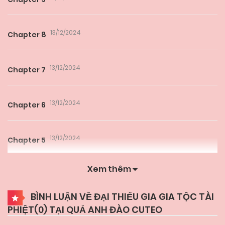
13/12/2024
Chapter 8
13/12/2024
Chapter 7
13/12/2024
Chapter 6
13/12/2024
Chapter 5
Xem thêm
13/12/2024
Chapter 4
BÌNH LUẬN VỀ ĐẠI THIẾU GIA GIA TỘC TÀI
PHIỆT(
0
) TẠI QUẢ ANH ĐÀO CUTEO
13/12/2024
Chapter 3