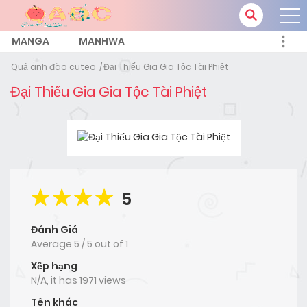
MANGA
MANHWA
Quả anh đào cuteo
Đại Thiếu Gia Gia Tộc Tài Phiệt
Đại Thiếu Gia Gia Tộc Tài Phiệt
5
Đánh Giá
Average
5
/
5
out of
1
Xếp hạng
N/A, it has 1971 views
Tên khác