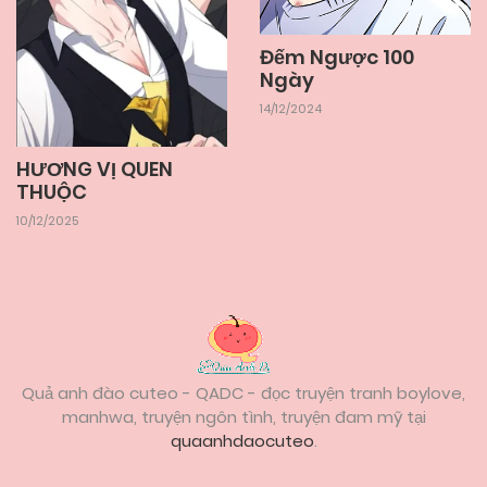
Đếm Ngược 100
Ngày
14/12/2024
HƯƠNG VỊ QUEN
THUỘC
10/12/2025
Quả anh đào cuteo - QADC - đọc truyện tranh boylove,
manhwa, truyện ngôn tình, truyện đam mỹ tại
quaanhdaocuteo
.