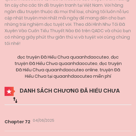
tin cậy cho các tín đồ truyện tranh tại Việt Nam. Với hàng
ngàn đầu truyện thuộc đủ mọi thể loại, chúng tôi luôn nỗ lực
cập nhật truyện mới nhất mỗi ngày để mang đến cho bạn
những trải nghiệm đọc tuyệt vời. Theo dõi Hình Như Tôi Đã
Xuyên Vào Cuốn Tiểu Thuyết Nào Đó trên QADC và chúc bạn
có những giây phút thư giãn thú vị và tuyệt vời cùng chúng
tôi nhé!
đọc truyện Đã Hiểu Chưa quaanhdaocuteo
,
đọc
truyện Đã Hiểu Chưa quaanhdaocuteo
,
đọc truyện
Đã Hiểu Chưa quaanhdaocuteo online
,
truyện Đã
Hiểu Chưa tại quaanhdaocuteo miễn phí
DANH SÁCH CHƯƠNG ĐÃ HIỂU CHƯA
04/06/2025
Chapter 72