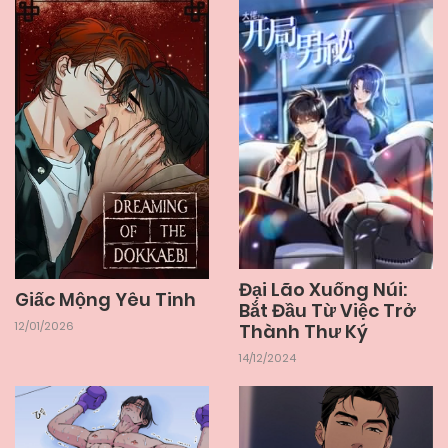
04/06/2025
Chapter 52
04/06/2025
Chapter 51
04/06/2025
Chapter 50
04/06/2025
Chapter 49
04/06/2025
Đại Lão Xuống Núi:
Chapter 48
Giấc Mộng Yêu Tinh
Bắt Đầu Từ Việc Trở
12/01/2026
Thành Thư Ký
04/06/2025
Chapter 47
14/12/2024
04/06/2025
Chapter 46