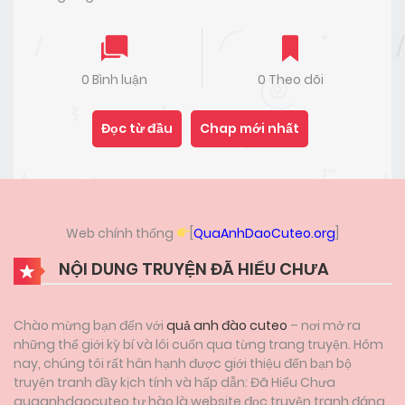
0 Bình luận
0 Theo dõi
Đọc từ đầu
Chap mới nhất
Web chính thống
[
QuaAnhDaoCuteo.org
]
NỘI DUNG TRUYỆN ĐÃ HIỂU CHƯA
Chào mừng bạn đến với
quả anh đào cuteo
– nơi mở ra
những thế giới kỳ bí và lôi cuốn qua từng trang truyện. Hôm
nay, chúng tôi rất hân hạnh được giới thiệu đến bạn bộ
truyện tranh đầy kịch tính và hấp dẫn: Đã Hiểu Chưa
quaanhdaocuteo tự hào là website đọc truyện tranh đáng