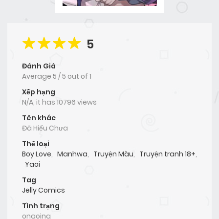
5
Đánh Giá
Average
5
/
5
out of
1
Xếp hạng
N/A, it has 10796 views
Tên khác
Đã Hiểu Chưa
Thể loại
Boy Love
,
Manhwa
,
Truyện Màu
,
Truyện tranh 18+
,
Yaoi
Tag
Jelly Comics
Tình trạng
ongoing