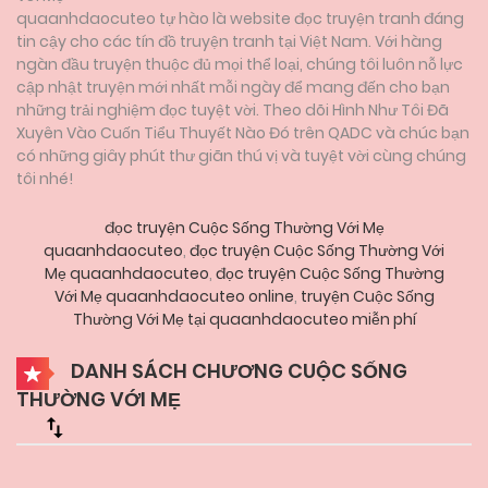
quaanhdaocuteo tự hào là website đọc truyện tranh đáng
tin cậy cho các tín đồ truyện tranh tại Việt Nam. Với hàng
ngàn đầu truyện thuộc đủ mọi thể loại, chúng tôi luôn nỗ lực
cập nhật truyện mới nhất mỗi ngày để mang đến cho bạn
những trải nghiệm đọc tuyệt vời. Theo dõi Hình Như Tôi Đã
Xuyên Vào Cuốn Tiểu Thuyết Nào Đó trên QADC và chúc bạn
có những giây phút thư giãn thú vị và tuyệt vời cùng chúng
tôi nhé!
đọc truyện Cuộc Sống Thường Với Mẹ
quaanhdaocuteo
,
đọc truyện Cuộc Sống Thường Với
Mẹ quaanhdaocuteo
,
đọc truyện Cuộc Sống Thường
Với Mẹ quaanhdaocuteo online
,
truyện Cuộc Sống
Thường Với Mẹ tại quaanhdaocuteo miễn phí
DANH SÁCH CHƯƠNG CUỘC SỐNG
THƯỜNG VỚI MẸ