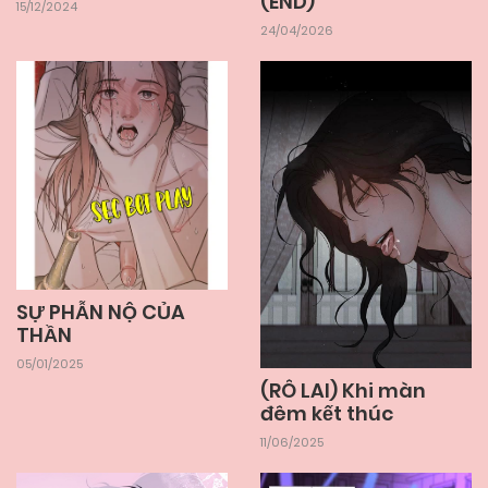
(END)
Chapter 2
15/12/2024
24/04/2026
15/12/2024
Chapter 1
SỰ PHẪN NỘ CỦA
THẦN
05/01/2025
(RÔ LAI) Khi màn
đêm kết thúc
11/06/2025