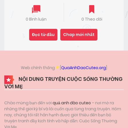
0 Bình luận
0 Theo dõi
Đọc từ đầu
Chap mới nhất
Web chính thống
[
QuaAnhDaoCuteo.org
]
NỘI DUNG TRUYỆN CUỘC SỐNG THƯỜNG
VỚI MẸ
Chào mừng bạn đến với
quả anh đào cuteo
– nơi mở ra
những thế giới kỳ bí và lôi cuốn qua từng trang truyện. Hôm
nay, chúng tôi rất hân hạnh được giới thiệu đến bạn bộ
truyện tranh đầy kịch tính và hấp dẫn: Cuộc Sống Thường
Với Mẹ