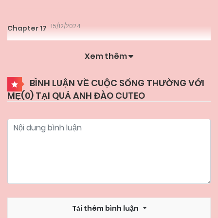
15/12/2024
Chapter 17
Xem thêm
15/12/2024
Chapter 16
BÌNH LUẬN VỀ CUỘC SỐNG THƯỜNG VỚI
MẸ(
0
) TẠI QUẢ ANH ĐÀO CUTEO
15/12/2024
Chapter 15
15/12/2024
Chapter 14
15/12/2024
Chapter 10
15/12/2024
Chapter 9
Tải thêm bình luận