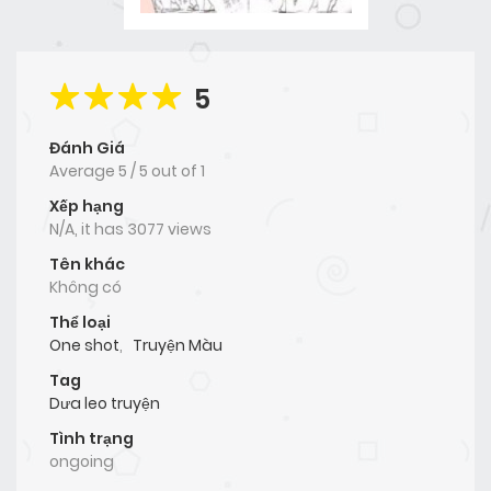
5
Đánh Giá
Average
5
/
5
out of
1
Xếp hạng
N/A, it has 3077 views
Tên khác
Không có
Thể loại
One shot
,
Truyện Màu
Tag
Dưa leo truyện
Tình trạng
ongoing