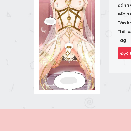
Đánh 
Xếp h
Tên k
Thể lo
Tag
Đọc 