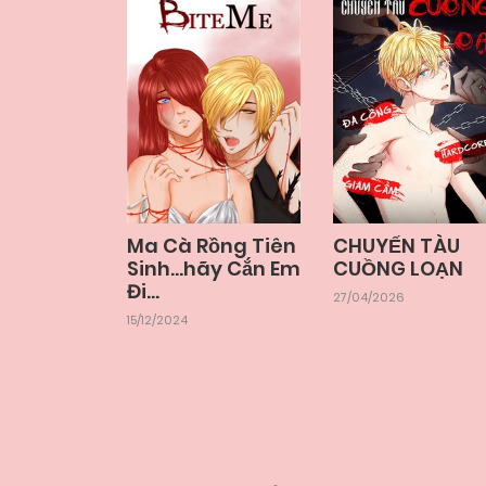
Chapter 2
07/06/2025
Ma Cà Rồng Tiên
CHUYẾN TÀU
Sinh…hãy Cắn Em
CUỒNG LOẠN
Đi…
27/04/2026
15/12/2024