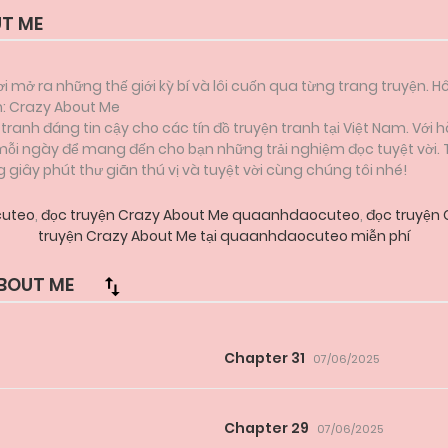
T ME
i mở ra những thế giới kỳ bí và lôi cuốn qua từng trang truyện. H
ẫn: Crazy About Me
anh đáng tin cậy cho các tín đồ truyện tranh tại Việt Nam. Với h
 mỗi ngày để mang đến cho bạn những trải nghiệm đọc tuyệt vời.
iây phút thư giãn thú vị và tuyệt vời cùng chúng tôi nhé!
cuteo
,
đọc truyện Crazy About Me quaanhdaocuteo
,
đọc truyện
truyện Crazy About Me tại quaanhdaocuteo miễn phí
BOUT ME
Chapter 31
07/06/2025
Chapter 29
07/06/2025