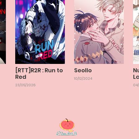
Chapter 1
07/06/2025
[RTT]R2R : Run to
Seollo
N
Red
L
10/12/2024
23/05/2026
04