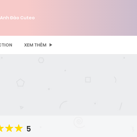
 Anh Đào Cuteo
CTION
XEM THÊM
5