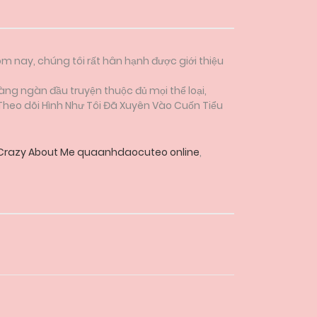
ôm nay, chúng tôi rất hân hạnh được giới thiệu
àng ngàn đầu truyện thuộc đủ mọi thể loại,
 Theo dõi Hình Như Tôi Đã Xuyên Vào Cuốn Tiểu
 Crazy About Me quaanhdaocuteo online
,