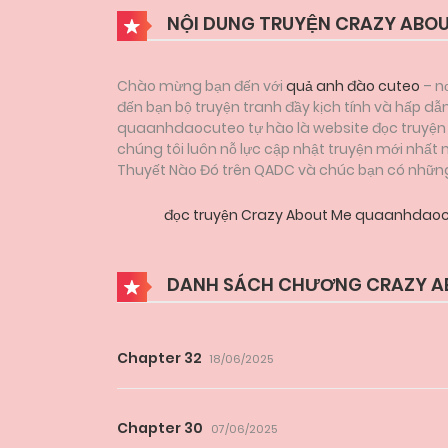
NỘI DUNG TRUYỆN CRAZY ABOU
Chào mừng bạn đến với
quả anh đào cuteo
– nơ
đến bạn bộ truyện tranh đầy kịch tính và hấp d
quaanhdaocuteo tự hào là website đọc truyện tr
chúng tôi luôn nỗ lực cập nhật truyện mới nhất
Thuyết Nào Đó trên QADC và chúc bạn có những g
đọc truyện Crazy About Me quaanhdao
DANH SÁCH CHƯƠNG CRAZY A
Chapter 32
18/06/2025
Chapter 30
07/06/2025