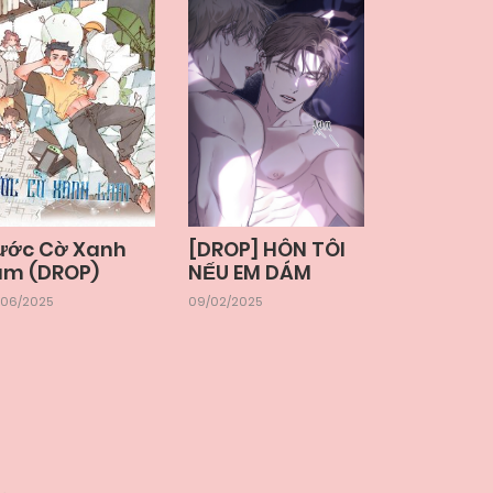
ước Cờ Xanh
[DROP] HÔN TÔI
am (DROP)
NẾU EM DÁM
/06/2025
09/02/2025