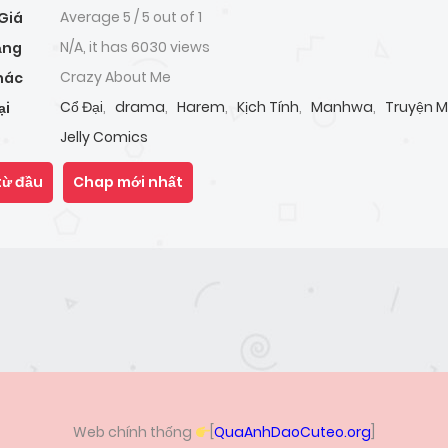
Average
5
/
5
out of
1
Giá
N/A, it has 6030 views
ạng
Crazy About Me
hác
Cổ Đại
,
drama
,
Harem
,
Kịch Tính
,
Manhwa
,
Truyện 
ại
Jelly Comics
từ đầu
Chap mới nhất
Web chính thống
[
QuaAnhDaoCuteo.org
]