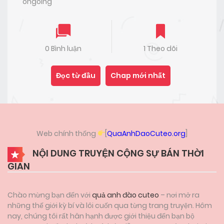
ongoing
0 Bình luận
1 Theo dõi
Đọc từ đầu
Chap mới nhất
Web chính thống
[
QuaAnhDaoCuteo.org
]
NỘI DUNG TRUYỆN CỘNG SỰ BÁN THỜI
GIAN
Chào mừng bạn đến với
quả anh đào cuteo
– nơi mở ra
những thế giới kỳ bí và lôi cuốn qua từng trang truyện. Hôm
nay, chúng tôi rất hân hạnh được giới thiệu đến bạn bộ