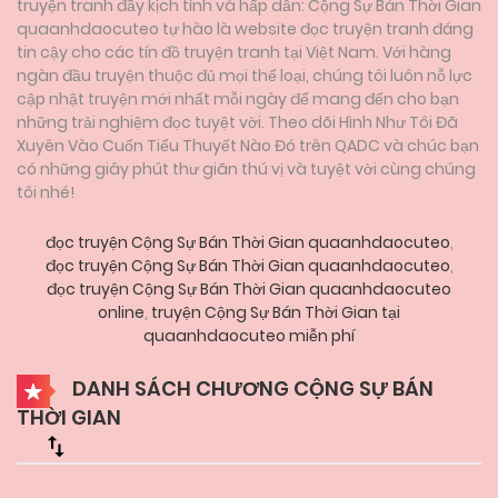
truyện tranh đầy kịch tính và hấp dẫn: Cộng Sự Bán Thời Gian
quaanhdaocuteo tự hào là website đọc truyện tranh đáng
tin cậy cho các tín đồ truyện tranh tại Việt Nam. Với hàng
ngàn đầu truyện thuộc đủ mọi thể loại, chúng tôi luôn nỗ lực
cập nhật truyện mới nhất mỗi ngày để mang đến cho bạn
những trải nghiệm đọc tuyệt vời. Theo dõi Hình Như Tôi Đã
Xuyên Vào Cuốn Tiểu Thuyết Nào Đó trên QADC và chúc bạn
có những giây phút thư giãn thú vị và tuyệt vời cùng chúng
tôi nhé!
đọc truyện Cộng Sự Bán Thời Gian quaanhdaocuteo
,
đọc truyện Cộng Sự Bán Thời Gian quaanhdaocuteo
,
đọc truyện Cộng Sự Bán Thời Gian quaanhdaocuteo
online
,
truyện Cộng Sự Bán Thời Gian tại
quaanhdaocuteo miễn phí
DANH SÁCH CHƯƠNG CỘNG SỰ BÁN
THỜI GIAN