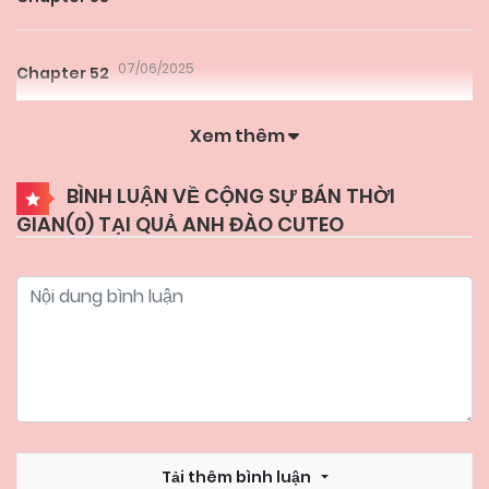
07/06/2025
Chapter 52
Xem thêm
07/06/2025
Chapter 51
BÌNH LUẬN VỀ CỘNG SỰ BÁN THỜI
GIAN(
0
) TẠI QUẢ ANH ĐÀO CUTEO
07/06/2025
Chapter 50
07/06/2025
Chapter 49
07/06/2025
Chapter 48
07/06/2025
Chapter 47
Tải thêm bình luận