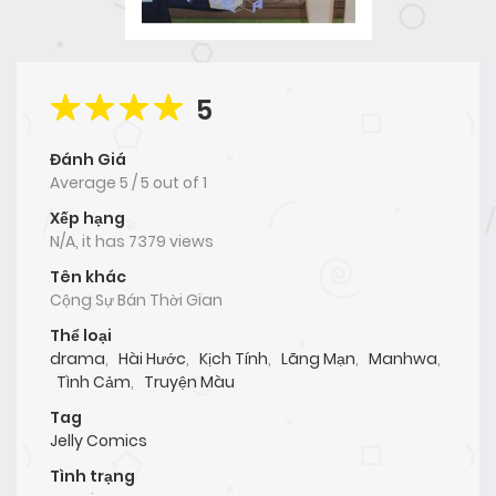
5
Đánh Giá
Average
5
/
5
out of
1
Xếp hạng
N/A, it has 7379 views
Tên khác
Cộng Sự Bán Thời Gian
Thể loại
drama
,
Hài Hước
,
Kịch Tính
,
Lãng Mạn
,
Manhwa
,
Tình Cảm
,
Truyện Màu
Tag
Jelly Comics
Tình trạng