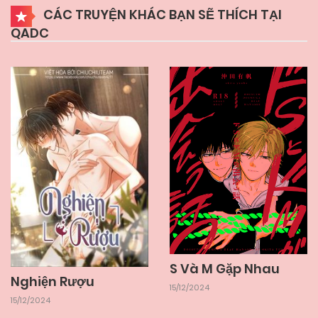
CÁC TRUYỆN KHÁC BẠN SẼ THÍCH TẠI
QADC
05/06/2025
Chapter 3
05/06/2025
Chapter 2
05/06/2025
Chapter 1
S Và M Gặp Nhau
Nghiện Rượu
15/12/2024
15/12/2024