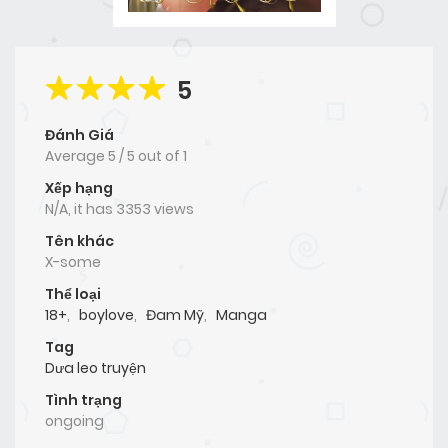
5
Đánh Giá
Average
5
/
5
out of
1
Xếp hạng
N/A, it has 3353 views
Tên khác
X-some
Thể loại
18+
,
boylove
,
Đam Mỹ
,
Manga
Tag
Dưa leo truyện
Tình trạng
ongoing