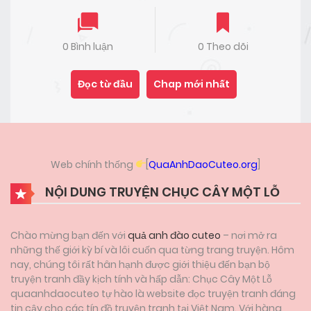
0 Bình luận
0 Theo dõi
Đọc từ đầu
Chap mới nhất
Web chính thống
[
QuaAnhDaoCuteo.org
]
NỘI DUNG TRUYỆN CHỤC CÂY MỘT LỖ
Chào mừng bạn đến với
quả anh đào cuteo
– nơi mở ra
những thế giới kỳ bí và lôi cuốn qua từng trang truyện. Hôm
nay, chúng tôi rất hân hạnh được giới thiệu đến bạn bộ
truyện tranh đầy kịch tính và hấp dẫn: Chục Cây Một Lỗ
quaanhdaocuteo tự hào là website đọc truyện tranh đáng
tin cậy cho các tín đồ truyện tranh tại Việt Nam. Với hàng