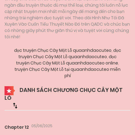
ngàn đầu truyện thuộc đủ mọi thể loại, chúng tôi luôn nỗ lực
cập nhật truyện mới nhất mỗi ngày để mang đến cho bạn
những trải nghiệm đọc tuyệt vời. Theo dõi Hình Như Tôi Đã
Xuyên Vào Cuốn Tiểu Thuyết Nào Đó trên QADC và chúc bạn
có những giây phút thư giãn thú vị và tuyệt vời cùng chúng
tôi nhé!
đọc truyện Chục Cây Một Lỗ quaanhdaocuteo
,
đọc
truyện Chục Cây Một Lỗ quaanhdaocuteo
,
đọc
truyện Chục Cây Một Lỗ quaanhdaocuteo online
,
truyện Chục Cây Một Lỗ tại quaanhdaocuteo miễn
phí
DANH SÁCH CHƯƠNG CHỤC CÂY MỘT
LỖ
05/06/2025
Chapter 12