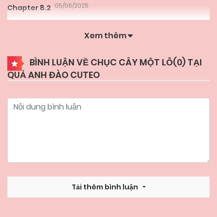
05/06/2025
Chapter 8.2
Xem thêm
05/06/2025
Chapter 8.1
BÌNH LUẬN VỀ CHỤC CÂY MỘT LỖ(
0
) TẠI
QUẢ ANH ĐÀO CUTEO
05/06/2025
Chapter 7
05/06/2025
Chapter 6
05/06/2025
Chapter 5.2
05/06/2025
Chapter 5.1
Tải thêm bình luận
05/06/2025
Chapter 4