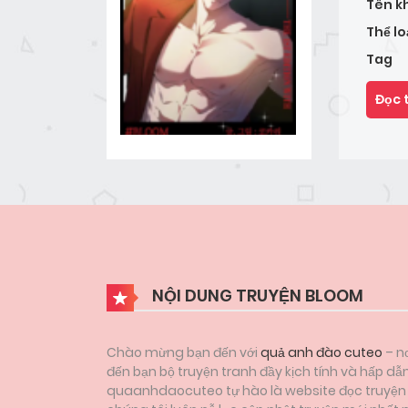
Tên k
Thể lo
Tag
Đọc 
NỘI DUNG TRUYỆN BLOOM
Chào mừng bạn đến với
quả anh đào cuteo
– nơ
đến bạn bộ truyện tranh đầy kịch tính và hấp dẫ
quaanhdaocuteo tự hào là website đọc truyện tr