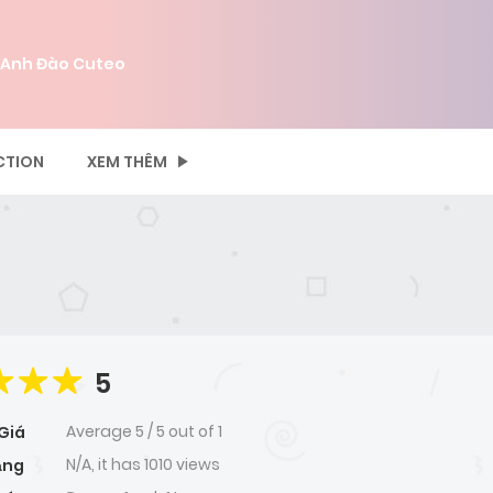
 Anh Đào Cuteo
CTION
XEM THÊM
5
Average
5
/
5
out of
1
Giá
N/A, it has 1010 views
ạng