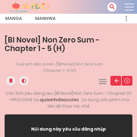
MANGA
MANHWA
[Bl Novel] Non Zero Sum -
Chapter 1 - 5 (H)
Quả anh đào cuteo
[Bl Novel] Non Zero Sum
Chapter 1 - 5 (H)
Các tình yêu đang đọc [Bl Novel] Non Zero Sum - Chapter 00
- PROLOGUE tại
quaanhdaocuteo
. Sử dụng các phim mũi
tên để thao tác nhé
Nội dung này yêu cầu đăng nhập