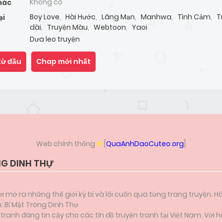
Không có
hác
Boy Love
,
Hài Hước
,
Lãng Mạn
,
Manhwa
,
Tình Cảm
,
T
ại
dài
,
Truyện Màu
,
Webtoon
,
Yaoi
Dưa leo truyện
từ đầu
Chap mới nhất
Web chính thống
[
QuaAnhDaoCuteo.org
]
NG DINH THỰ
i mở ra những thế giới kỳ bí và lôi cuốn qua từng trang truyện. H
: Bí Mật Trong Dinh Thự
anh đáng tin cậy cho các tín đồ truyện tranh tại Việt Nam. Với h