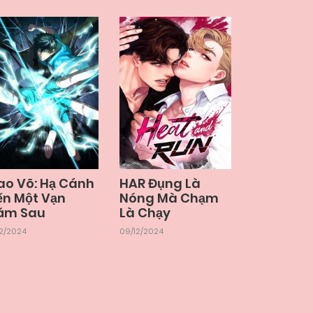
ao Võ: Hạ Cánh
HAR Đụng Là
ến Một Vạn
Nóng Mà Chạm
ăm Sau
Là Chạy
12/2024
09/12/2024