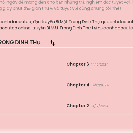
 mỗi ngày để mang đến cho bạn những trải nghiệm đọc tuyệt vời.
iây phút thư giãn thú vị và tuyệt vời cùng chúng tôi nhé!
quaanhdaocuteo
,
đọc truyện Bí Mật Trong Dinh Thự quaanhdaocu
ocuteo online
,
truyện Bí Mật Trong Dinh Thự tại quaanhdaocute
RONG DINH THỰ
Chapter 6
14/12/2024
Chapter 4
14/12/2024
Chapter 2
14/12/2024