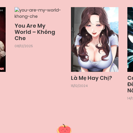
You Are My
World – Không
Che
08/12/2025
Là Mẹ Hay Chị?
C
Đ
15/12/2024
N
14/