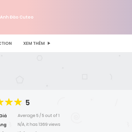
 Anh Đào Cuteo
CTION
XEM THÊM
5
Average
5
/
5
out of
1
Giá
N/A, it has 1369 views
ạng