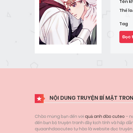
Tên k
Thể lo
Tag
Đọc 
NỘI DUNG TRUYỆN BÍ MẬT TRO
Chào mừng bạn đến với
quả anh đào cuteo
– nơ
đến bạn bộ truyện tranh đầy kịch tính và hấp dẫn
quaanhdaocuteo tự hào là website đọc truyện tr