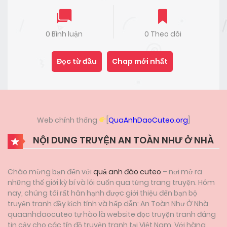
0 Bình luận
0 Theo dõi
Đọc từ đầu
Chap mới nhất
Web chính thống
[
QuaAnhDaoCuteo.org
]
NỘI DUNG TRUYỆN AN TOÀN NHƯ Ở NHÀ
Chào mừng bạn đến với
quả anh đào cuteo
– nơi mở ra
những thế giới kỳ bí và lôi cuốn qua từng trang truyện. Hôm
nay, chúng tôi rất hân hạnh được giới thiệu đến bạn bộ
truyện tranh đầy kịch tính và hấp dẫn: An Toàn Như Ở Nhà
quaanhdaocuteo tự hào là website đọc truyện tranh đáng
tin cậy cho các tín đồ truyện tranh tại Việt Nam. Với hàng