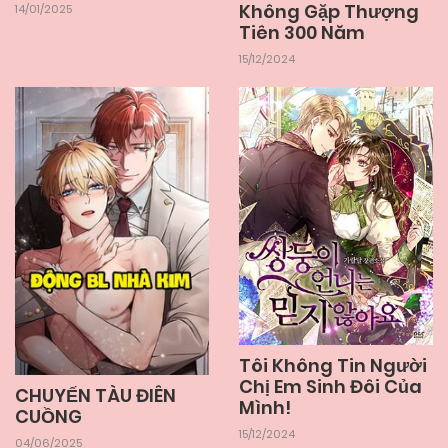
Không Gặp Thượng
14/01/2025
13/12/2024
Tiên 300 Năm
Chapter 19
15/12/2024
13/12/2024
Chapter 18
13/12/2024
Chapter 17
13/12/2024
Chapter 16
13/12/2024
Chapter 15
Tôi Không Tin Người
13/12/2024
Chapter 14
Chị Em Sinh Đôi Của
CHUYẾN TÀU ĐIÊN
Mình!
CUỒNG
15/12/2024
04/06/2025
13/12/2024