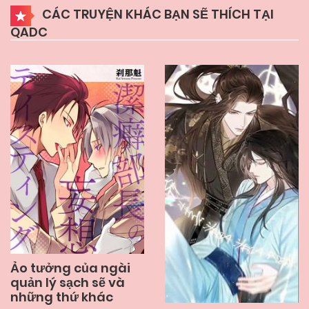
CÁC TRUYỆN KHÁC BẠN SẼ THÍCH TẠI
QADC
13/12/2024
Chapter 25
13/12/2024
Chapter 24
13/12/2024
Chapter 23
13/12/2024
Chapter 22
13/12/2024
Chapter 21
Ảo tưởng của ngài
13/12/2024
quản lý sạch sẽ và
Chapter 20
những thứ khác