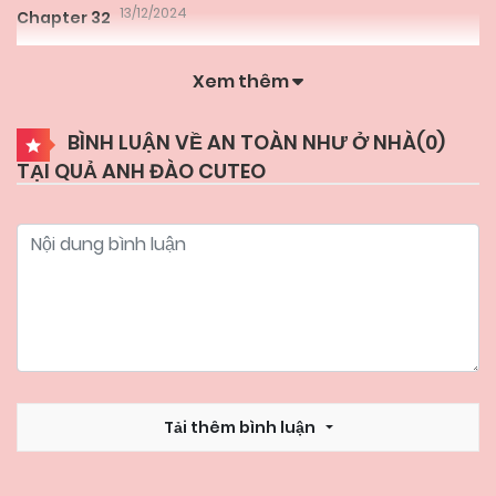
13/12/2024
Chapter 32
Xem thêm
13/12/2024
Chapter 31
BÌNH LUẬN VỀ AN TOÀN NHƯ Ở NHÀ(
0
)
TẠI QUẢ ANH ĐÀO CUTEO
13/12/2024
Chapter 30
13/12/2024
Chapter 29
13/12/2024
Chapter 28
13/12/2024
Chapter 27
Tải thêm bình luận
13/12/2024
Chapter 26