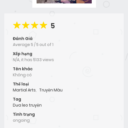
5
Đánh Giá
Average
5
/
5
out of
1
Xếp hạng
N/A, it has 5133 views
Tên khác
Không có
Thể loại
Martial Arts
,
Truyện Màu
Tag
Dưa leo truyện
Tình trạng
ongoing