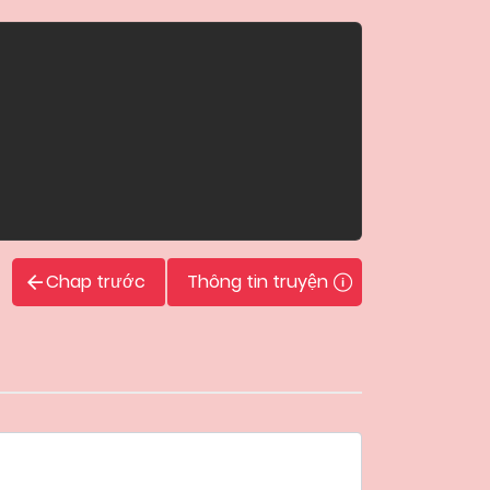
Chap trước
Thông tin truyện