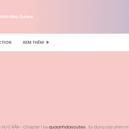
 Anh Đào Cuteo
CTION
XEM THÊM
 VỰC RẮN - Chapter 1 tại
quaanhdaocuteo
. Sử dụng các phim m