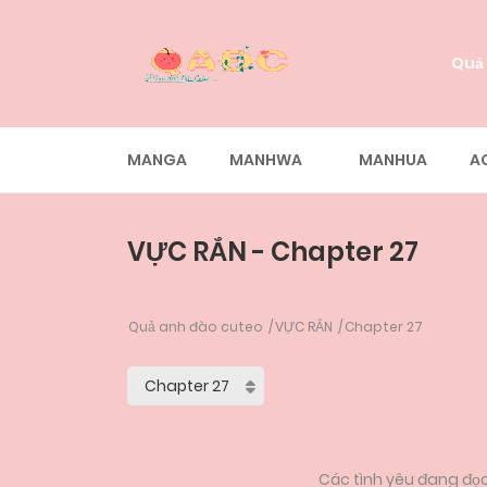
Quả
MANGA
MANHWA
MANHUA
A
VỰC RẮN - Chapter 27
Quả anh đào cuteo
VỰC RẮN
Chapter 27
Các tình yêu đang đọc