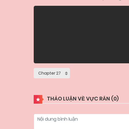
THẢO LUẬN VỀ VỰC RẮN (
0
)