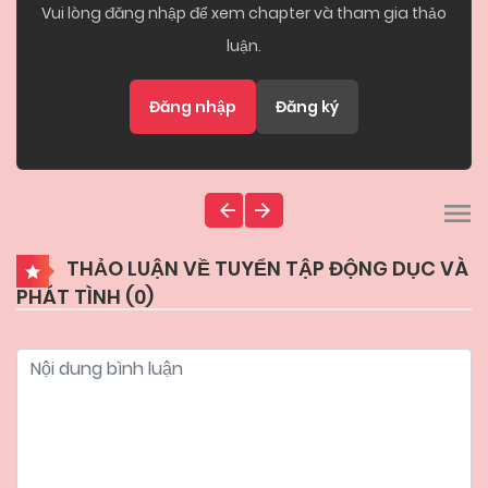
Vui lòng đăng nhập để xem chapter và tham gia thảo
luận.
Đăng nhập
Đăng ký
THẢO LUẬN VỀ TUYỂN TẬP ĐỘNG DỤC VÀ
PHÁT TÌNH (
0
)