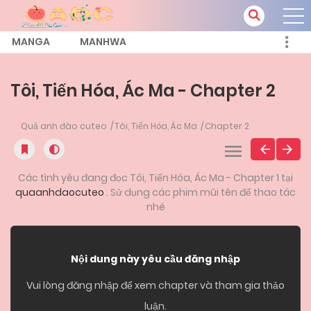
MANGA
MANHWA
Tôi, Tiến Hóa, Ác Ma - Chapter 2
Quả anh đào cuteo
Tôi, Tiến Hóa, Ác Ma
Chapter 2
Các tình yêu đang đọc Tôi, Tiến Hóa, Ác Ma - Chapter 1 tại
quaanhdaocuteo
. Sử dụng các phim mũi tên để thao tác
nhé
Nội dung này yêu cầu đăng nhập
Vui lòng đăng nhập để xem chapter và tham gia thảo
luận.