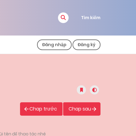
Tìm kiếm
Đăng nhập
Đăng ký
Chap trước
Chap sau
i tên để thao tác nhé