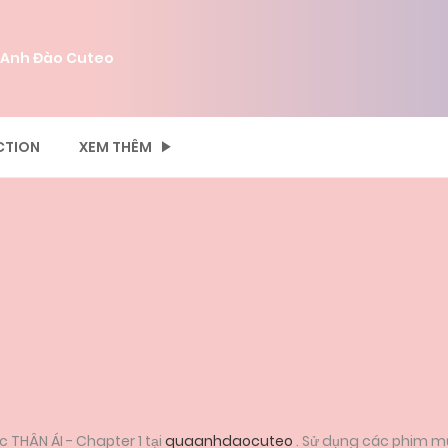
 Anh Đào Cuteo
CTION
XEM THÊM
 THÂN ÁI - Chapter 1 tại
quaanhdaocuteo
. Sử dụng các phim mũ