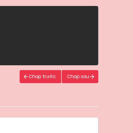
Chap trước
Chap sau