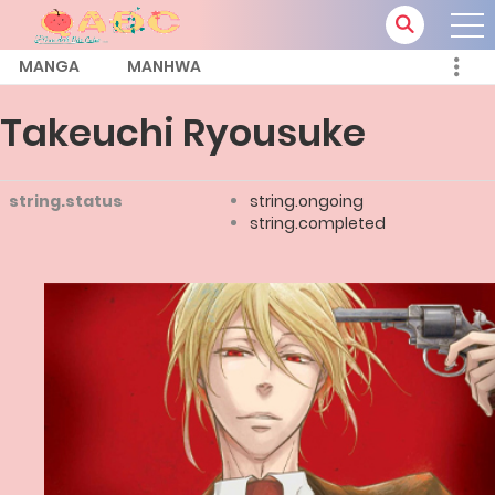
MANGA
MANHWA
Takeuchi Ryousuke
string.status
string.ongoing
string.completed