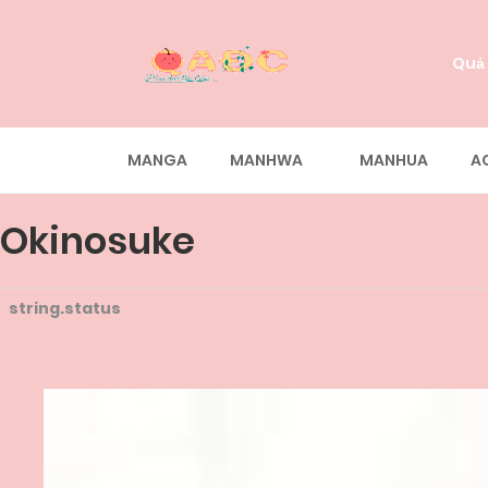
Quả
MANGA
MANHWA
MANHUA
A
Okinosuke
string.status