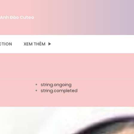
 Anh Đào Cuteo
CTION
XEM THÊM
string.ongoing
string.completed