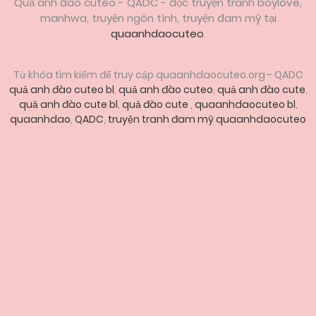
Quả anh đào cuteo - QADC - đọc truyện tranh boylove,
manhwa, truyện ngôn tình, truyện đam mỹ tại
quaanhdaocuteo
.
Từ khóa tìm kiếm để truy cập quaanhdaocuteo.org - QADC
quả anh đào cuteo bl
,
quả anh đào cuteo
,
quả anh đào cute
,
quả anh đào cute bl
,
quả đào cute
,
quaanhdaocuteo bl
,
quaanhdao
,
QADC
,
truyện tranh đam mỹ quaanhdaocuteo