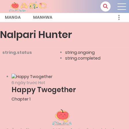
MANGA
MANHWA
Nalpari Hunter
string.status
string.ongoing
string.completed
6 ngày trước
Hot
Happy Twogether
Chapter 1