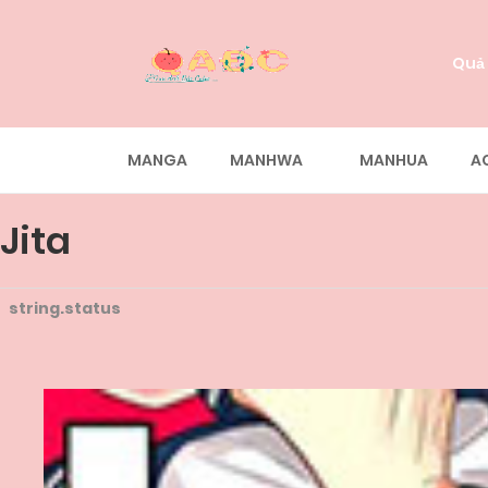
Quả
MANGA
MANHWA
MANHUA
A
Jita
string.status