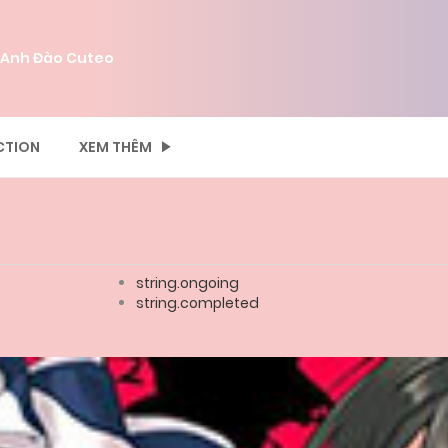
 Anh Đào Cuteo
CTION
XEM THÊM
string.ongoing
string.completed