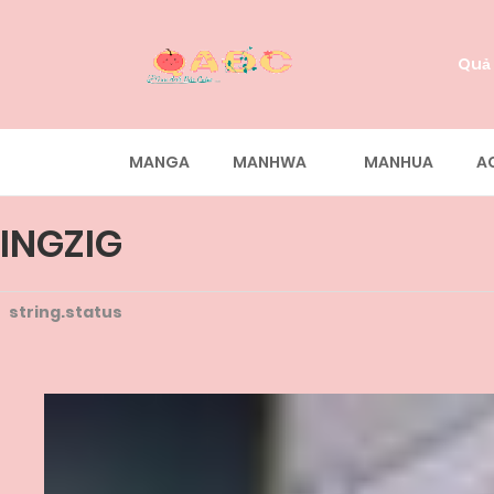
Quả
MANGA
MANHWA
MANHUA
A
INGZIG
string.status