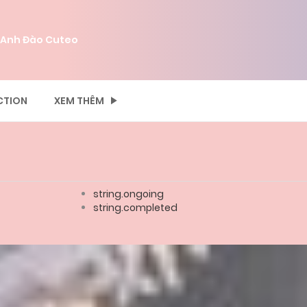
 Anh Đào Cuteo
CTION
XEM THÊM
string.ongoing
string.completed