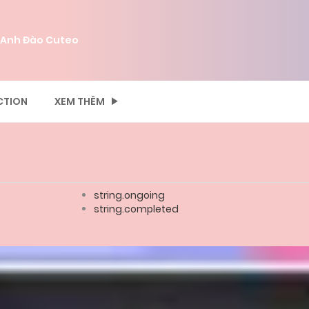
 Anh Đào Cuteo
CTION
XEM THÊM
string.ongoing
string.completed