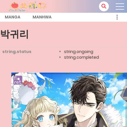
MANGA
MANHWA
박귀리
string.status
string.ongoing
string.completed