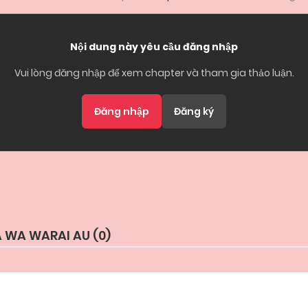
Nội dung này yêu cầu đăng nhập
Vui lòng đăng nhập để xem chapter và tham gia thảo luận.
Đăng nhập
Đăng ký
 WA WARAI AU (
0
)