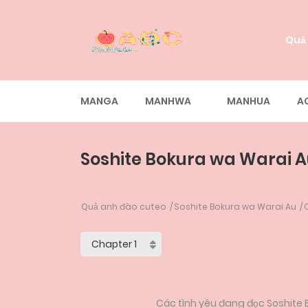
Quả
MANGA
MANHWA
MANHUA
A
Soshite Bokura wa Warai A
Quả anh đào cuteo
Soshite Bokura wa Warai Au
Các tình yêu đang đọc Soshite B