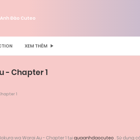
 Anh Đào Cuteo
CTION
XEM THÊM
u - Chapter 1
Chapter 1
okura wa Warai Au - Chapter 1 tại
quaanhdaocuteo
. Sử dụng c