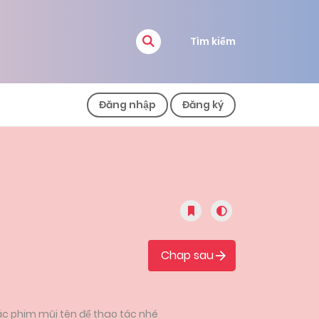
Tìm kiếm
Đăng nhập
Đăng ký
Chap sau
ác phim mũi tên để thao tác nhé