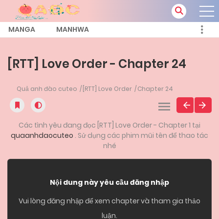
MANGA
MANHWA
[RTT] Love Order - Chapter 24
Quả anh đào cuteo
[RTT] Love Order
Chapter 24
Các tình yêu đang đọc [RTT] Love Order - Chapter 1 tại
quaanhdaocuteo
. Sử dụng các phim mũi tên để thao tác
nhé
Nội dung này yêu cầu đăng nhập
Vui lòng đăng nhập để xem chapter và tham gia thảo
luận.