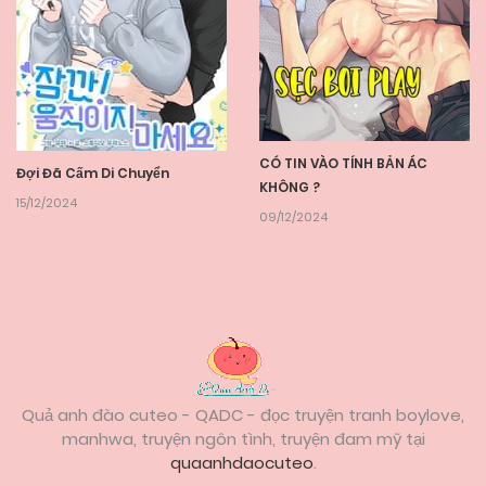
CÓ TIN VÀO TÍNH BẢN ÁC
Đợi Đã Cấm Di Chuyển
KHÔNG ?
15/12/2024
09/12/2024
Quả anh đào cuteo - QADC - đọc truyện tranh boylove,
manhwa, truyện ngôn tình, truyện đam mỹ tại
quaanhdaocuteo
.