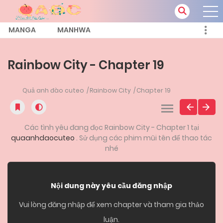
MANGA
MANHWA
Rainbow City - Chapter 19
Quả anh đào cuteo
Rainbow City
Chapter 19
Các tình yêu đang đọc Rainbow City - Chapter 1 tại
quaanhdaocuteo
. Sử dụng các phim mũi tên để thao tác
nhé
Nội dung này yêu cầu đăng nhập
Vui lòng đăng nhập để xem chapter và tham gia thảo
luận.