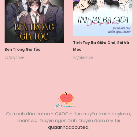
Tình Tay Ba Giữa Chó, Sói Và
Bên Trong Gia Tộc
Mèo
27/07/2026
22/05/2026
Quả anh đào cuteo - QADC - đọc truyện tranh boylove,
manhwa, truyện ngôn tình, truyện đam mỹ tại
quaanhdaocuteo
.