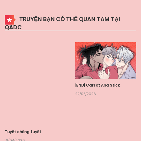
TRUYỆN BẠN CÓ THỂ QUAN TÂM TẠI
QADC
|END| Carrot And Stick
22/05/2026
Tuyết chồng tuyết
16/04/2026