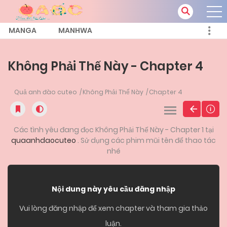
MANGA
MANHWA
Không Phải Thế Này - Chapter 4
Quả anh đào cuteo
Không Phải Thế Này
Chapter 4
Các tình yêu đang đọc Không Phải Thế Này - Chapter 1 tại
quaanhdaocuteo
. Sử dụng các phim mũi tên để thao tác
nhé
Nội dung này yêu cầu đăng nhập
Vui lòng đăng nhập để xem chapter và tham gia thảo
luận.