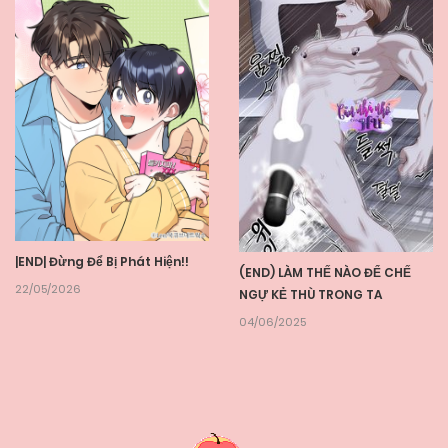
|END| Đừng Để Bị Phát Hiện!!
(END) LÀM THẾ NÀO ĐỂ CHẾ
22/05/2026
NGỰ KẺ THÙ TRONG TA
04/06/2025