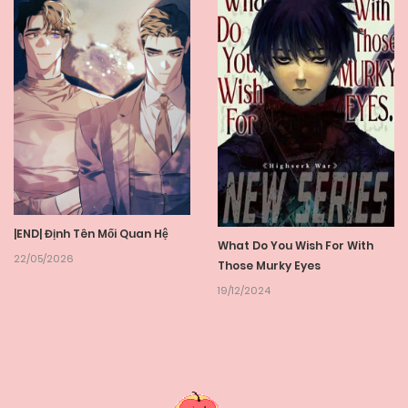
|END| Định Tên Mối Quan Hệ
What Do You Wish For With
22/05/2026
Those Murky Eyes
19/12/2024