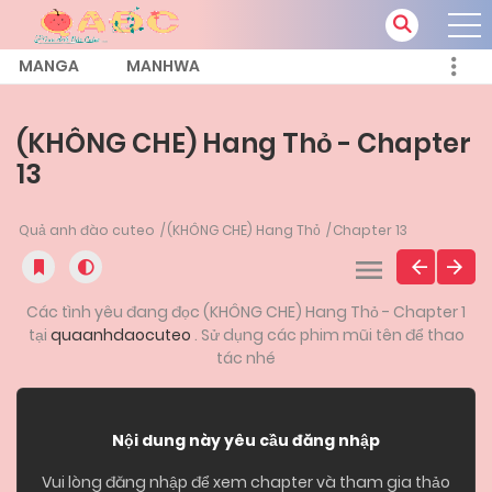
MANGA
MANHWA
(KHÔNG CHE) Hang Thỏ - Chapter
13
Quả anh đào cuteo
(KHÔNG CHE) Hang Thỏ
Chapter 13
Các tình yêu đang đọc (KHÔNG CHE) Hang Thỏ - Chapter 1
tại
quaanhdaocuteo
. Sử dụng các phim mũi tên để thao
tác nhé
Nội dung này yêu cầu đăng nhập
Vui lòng đăng nhập để xem chapter và tham gia thảo