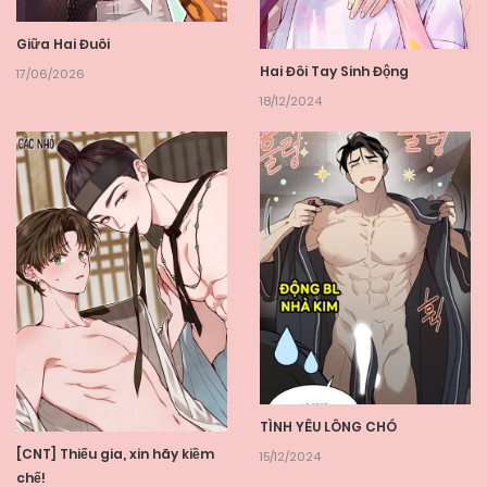
Giữa Hai Đuôi
Hai Đôi Tay Sinh Động
17/06/2026
18/12/2024
TÌNH YÊU LÔNG CHÓ
[CNT] Thiếu gia, xin hãy kiềm
15/12/2024
chế!