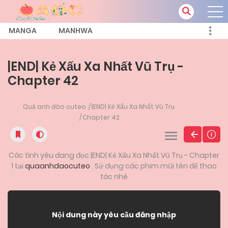
MANGA
MANHWA
|END| Kẻ Xấu Xa Nhất Vũ Trụ -
Chapter 42
Quả anh đào cuteo
|END| Kẻ Xấu Xa Nhất Vũ Trụ
Chapter 42
Các tình yêu đang đọc |END| Kẻ Xấu Xa Nhất Vũ Trụ - Chapter
1 tại
quaanhdaocuteo
. Sử dụng các phim mũi tên để thao
tác nhé
Nội dung này yêu cầu đăng nhập