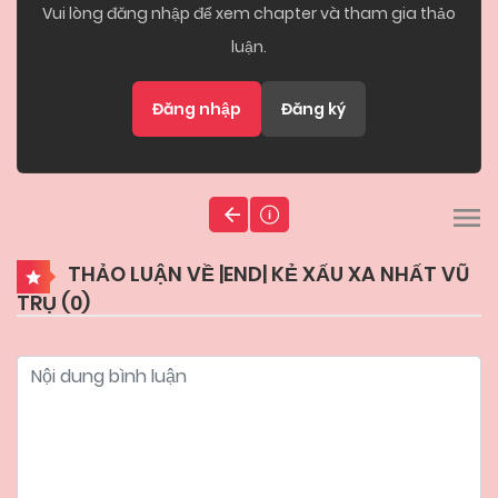
Vui lòng đăng nhập để xem chapter và tham gia thảo
luận.
Đăng nhập
Đăng ký
THẢO LUẬN VỀ |END| KẺ XẤU XA NHẤT VŨ
TRỤ (
0
)