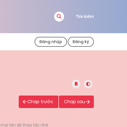
Tìm kiếm
Đăng nhập
Đăng ký
Chap trước
Chap sau
 mũi tên để thao tác nhé