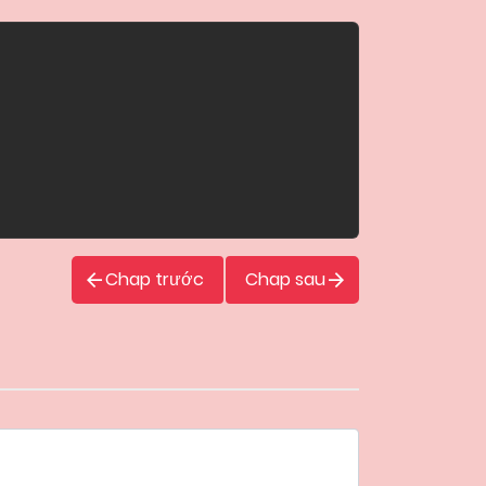
Chap trước
Chap sau