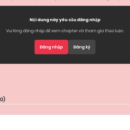
Nội dung này yêu cầu đăng nhập
Vui lòng đăng nhập để xem chapter và tham gia thảo luận.
Đăng nhập
Đăng ký
0
)