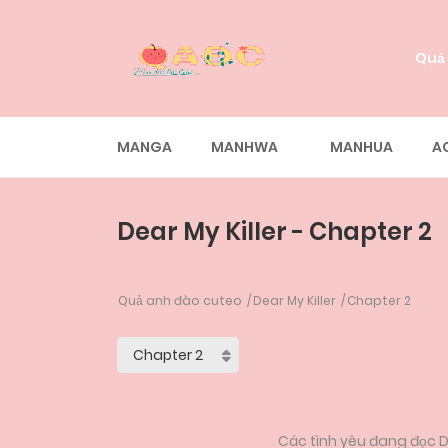
Quả
MANGA
MANHWA
MANHUA
A
Dear My Killer - Chapter 2
Quả anh đào cuteo
Dear My Killer
Chapter 2
Các tình yêu đang đọc De