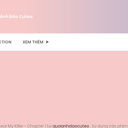
 Anh Đào Cuteo
CTION
XEM THÊM
ar My Killer - Chapter 1 tại
quaanhdaocuteo
. Sử dụng các phim