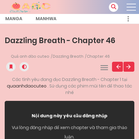
MANGA
MANHWA
Dazzling Breath - Chapter 46
Quả anh đào cuteo
Dazzling Breath
Chapter 46
Các tình yêu đang đọc Dazzling Breath - Chapter 1 tại
quaanhdaocuteo
. Sử dụng các phim mũi tên để thao tác
nhé
Nội dung này yêu cầu đăng nhập
Vui lòng đăng nhập để xem chapter và tham gia thảo
luận.