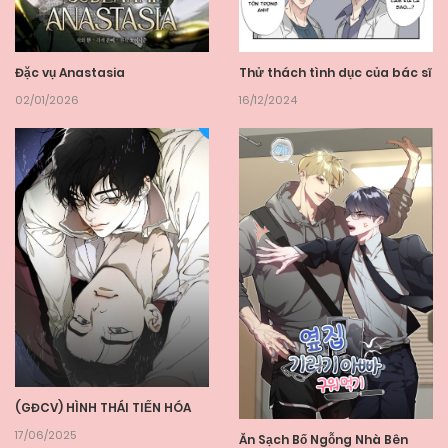
Thử thách tình dục của bác sĩ
Đặc vụ Anastasia
16/12/2024
02/01/2026
(GĐCV) HÌNH THÁI TIẾN HÓA
17/06/2025
Ăn Sạch Bố Ngỗng Nhà Bên