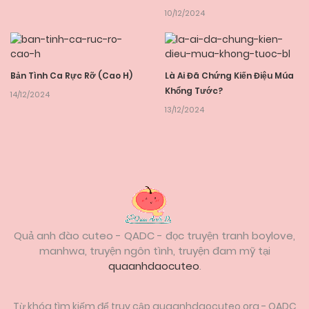
10/12/2024
Bản Tình Ca Rực Rỡ (Cao H)
Là Ai Đã Chứng Kiến Điệu Múa
Khổng Tước?
14/12/2024
13/12/2024
Quả anh đào cuteo - QADC - đọc truyện tranh boylove,
manhwa, truyện ngôn tình, truyện đam mỹ tại
quaanhdaocuteo
.
Từ khóa tìm kiếm để truy cập quaanhdaocuteo.org - QADC