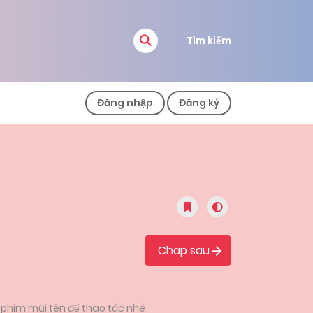
Tìm kiếm
Đăng nhập
Đăng ký
Chap sau
 phim mũi tên để thao tác nhé