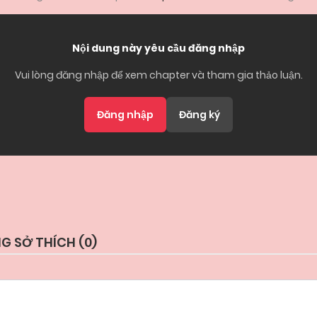
Nội dung này yêu cầu đăng nhập
Vui lòng đăng nhập để xem chapter và tham gia thảo luận.
Đăng nhập
Đăng ký
G SỞ THÍCH (
0
)