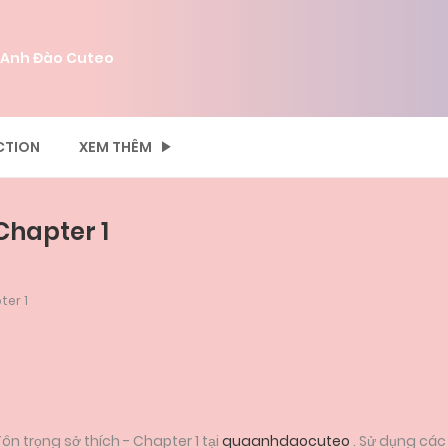
 Anh Đào Cuteo
CTION
XEM THÊM
Chapter 1
ter 1
ôn trọng sở thích - Chapter 1 tại
quaanhdaocuteo
. Sử dụng các