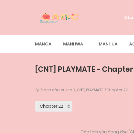
Quả
MANGA
MANHWA
MANHUA
A
[CNT] PLAYMATE - Chapter
Quả anh đào cuteo
[CNT] PLAYMATE
Chapter 22
Các tình yêu đang đọc [CN