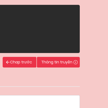
Chap trước
Thông tin truyện