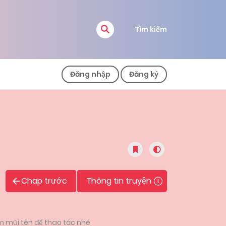
Tìm kiếm
Đăng nhập
Đăng ký
Chap trước
Thông tin truyện
m mũi tên để thao tác nhé