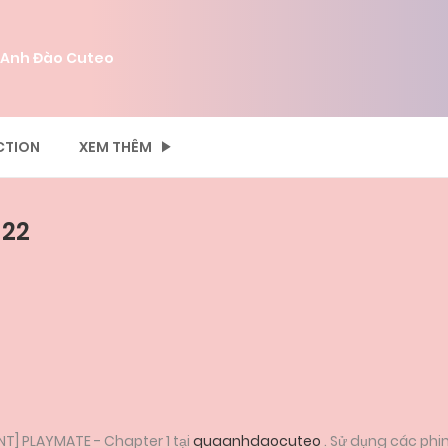
 Anh Đào Cuteo
CTION
XEM THÊM
 22
T] PLAYMATE - Chapter 1 tại
quaanhdaocuteo
. Sử dụng các phi