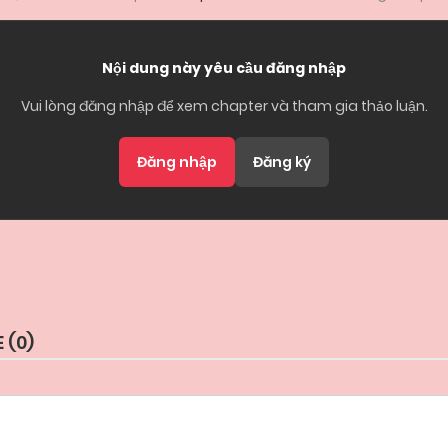
Nội dung này yêu cầu đăng nhập
Vui lòng đăng nhập để xem chapter và tham gia thảo luận.
Đăng nhập
Đăng ký
 (
0
)