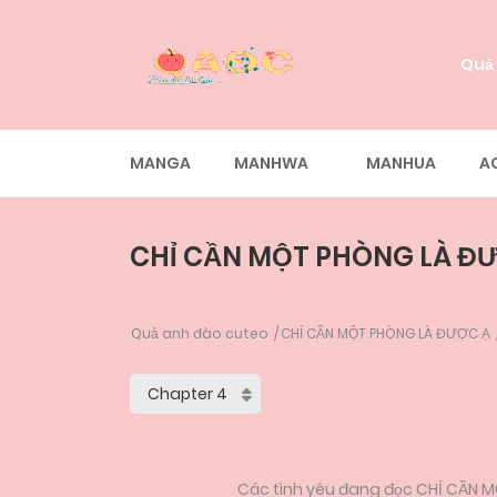
Quả
MANGA
MANHWA
MANHUA
A
CHỈ CẦN MỘT PHÒNG LÀ ĐƯ
Quả anh đào cuteo
CHỈ CẦN MỘT PHÒNG LÀ ĐƯỢC Ạ
Các tình yêu đang đọc CHỈ CẦN M