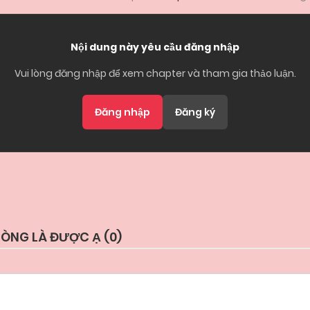
Nội dung này yêu cầu đăng nhập
Vui lòng đăng nhập để xem chapter và tham gia thảo luận.
Đăng nhập
Đăng ký
ÒNG LÀ ĐƯỢC Ạ (
0
)