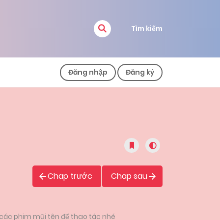
Tìm kiếm
Đăng nhập
Đăng ký
Chap trước
Chap sau
 các phim mũi tên để thao tác nhé