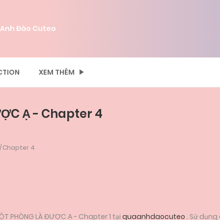
 Anh Đào Cuteo
CTION
XEM THÊM
ỢC Ạ - Chapter 4
Chapter 4
ỘT PHÒNG LÀ ĐƯỢC Ạ - Chapter 1 tại
quaanhdaocuteo
. Sử dụng