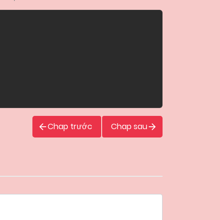
Chap trước
Chap sau