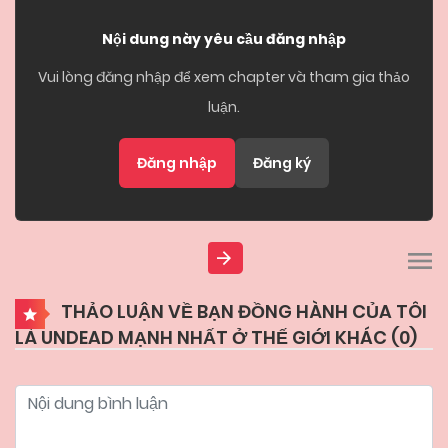
Nội dung này yêu cầu đăng nhập
Vui lòng đăng nhập để xem chapter và tham gia thảo
luận.
Đăng nhập
Đăng ký
THẢO LUẬN VỀ BẠN ĐỒNG HÀNH CỦA TÔI
LÀ UNDEAD MẠNH NHẤT Ở THẾ GIỚI KHÁC (
0
)